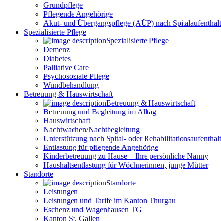
Grundpflege
Pflegende Angehörige
Akut- und Übergangspflege (AÜP) nach Spitalaufenthal
Spezialisierte Pflege
Spezialisierte Pflege
Demenz
Diabetes
Palliative Care
Psychosoziale Pflege
Wundbehandlung
Betreuung & Hauswirtschaft
Betreuung & Hauswirtschaft
Betreuung und Begleitung im Alltag
Hauswirtschaft
Nachtwachen/Nachtbegleitung
Unterstützung nach Spital- oder Rehabilitationsaufenthalt
Entlastung für pflegende Angehörige
Kinderbetreuung zu Hause – Ihre persönliche Nanny
Haushaltsentlastung für Wöchnerinnen, junge Mütter
Standorte
Standorte
Leistungen
Leistungen und Tarife im Kanton Thurgau
Eschenz und Wagenhausen TG
Kanton St. Gallen